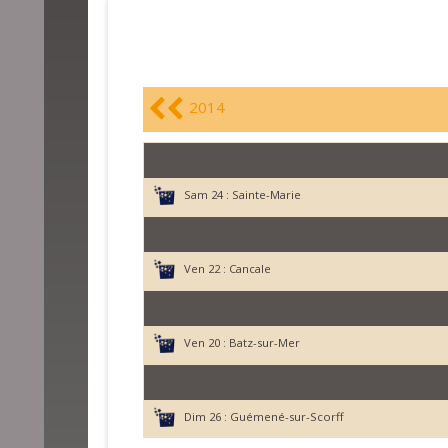
2014
Sam 24 :
Sainte-Marie
Ven 22 :
Cancale
Ven 20 :
Batz-sur-Mer
Dim 26 :
Guémené-sur-Scorff