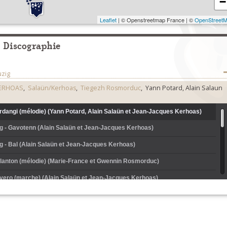
−
Leaflet
| © Openstreetmap France | ©
OpenStreet
Discographie
zig
KERHOAS
,
Salaün/Kerhoas
,
Tiegezh Rosmorduc
, Yann Potard, Alain Salaun
rdangi (mélodie) (Yann Potard, Alain Salaün et Jean-Jacques Kerhoas)
ig - Gavotenn (Alain Salaün et Jean-Jacques Kerhoas)
g - Bal (Alain Salaün et Jean-Jacques Kerhoas)
olanton (mélodie) (Marie-France et Gwennin Rosmorduc)
rvero (marche) (Alain Salaün et Jean-Jacques Kerhoas)
ig - Gavotenn ar yod pouloudet (Marie-France et Gwennin Rosmorduc)
ig - Jabadao. Plac'hig Kimerc'h (Marie-France et Gwennin Rosmorduc)