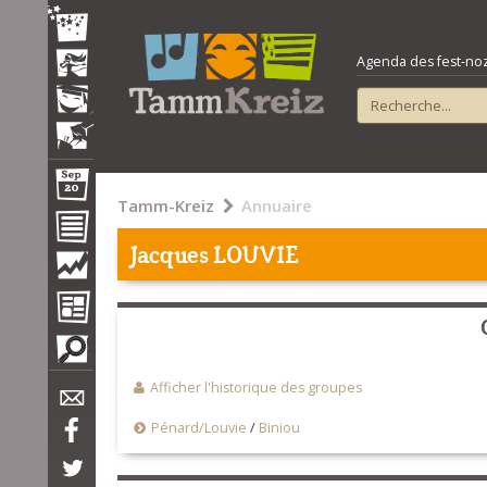
Agenda des fest-noz e
Tamm-Kreiz
Annuaire
Jacques LOUVIE
Afficher l'historique des groupes
Pénard/Louvie
/
Biniou