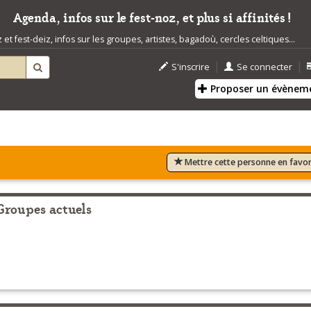
Agenda, infos sur le fest-noz, et plus si affinités !
t fest-deiz, infos sur les groupes, artistes, bagadoù, cercles celtiques...
|
|
S'inscrire
Se connecter
Proposer un évènem
Mettre cette personne en favor
Groupes actuels