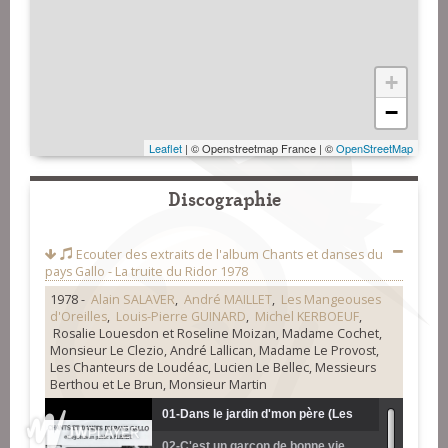
+
−
Leaflet
| © Openstreetmap France | ©
OpenStreetMap
Discographie
Ecouter des extraits de l'album
Chants et danses du
pays Gallo - La truite du Ridor 1978
1978 -
Alain SALAVER
,
André MAILLET
,
Les Mangeouses
d'Oreilles
,
Louis-Pierre GUINARD
,
Michel KERBOEUF
,
Rosalie Louesdon et Roseline Moizan, Madame Cochet,
Monsieur Le Clezio, André Lallican, Madame Le Provost,
Les Chanteurs de Loudéac, Lucien Le Bellec, Messieurs
Berthou et Le Brun, Monsieur Martin
01-Dans le jardin d'mon père (Les
02-C'est un garçon de bonne vie
Mangeuses d'oreilles) (face A)