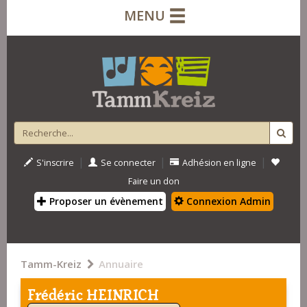
MENU
|
|
|
S'inscrire
Se connecter
Adhésion en ligne
Faire un don
Proposer un évènement
Connexion Admin
Tamm-Kreiz
Annuaire
Frédéric HEINRICH