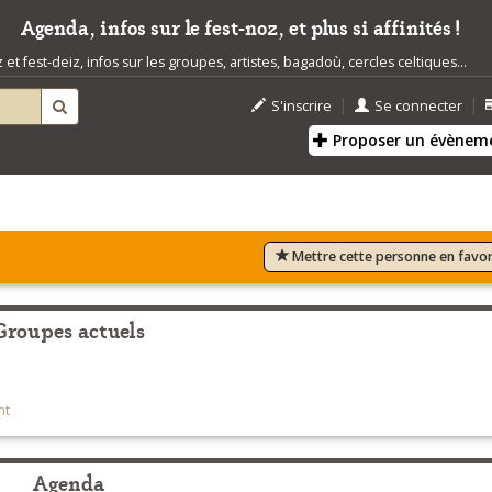
Agenda, infos sur le fest-noz, et plus si affinités !
t fest-deiz, infos sur les groupes, artistes, bagadoù, cercles celtiques...
|
|
S'inscrire
Se connecter
Proposer un évènem
Mettre cette personne en favor
Groupes actuels
nt
Agenda