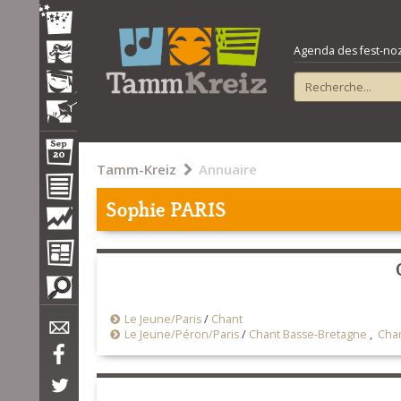
Agenda des fest-noz e
Tamm-Kreiz
Annuaire
Sophie PARIS
Le Jeune/Paris
/
Chant
Le Jeune/Péron/Paris
/
Chant Basse-Bretagne
,
Cha