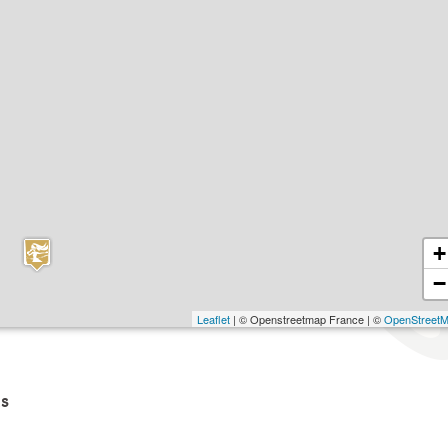
+
−
Leaflet
| © Openstreetmap France | ©
OpenStreet
s