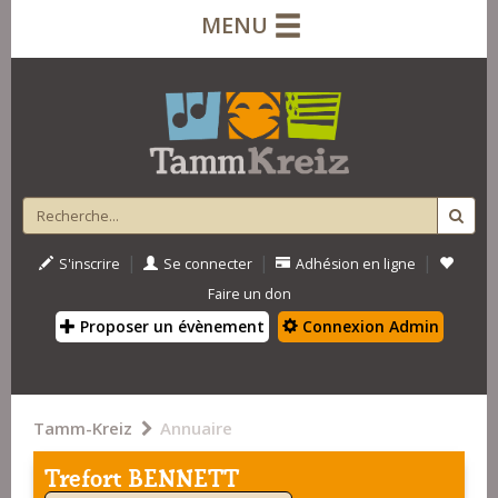
MENU
|
|
|
S'inscrire
Se connecter
Adhésion en ligne
Faire un don
Proposer un évènement
Connexion Admin
Tamm-Kreiz
Annuaire
Trefort BENNETT