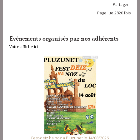
Partager :
Page lue 2820 fois
Evénements organisés par nos adhérents
Votre affiche ici
deiz ha noz a Pluzunet le 14/08/2026
Fest Noz a Arz