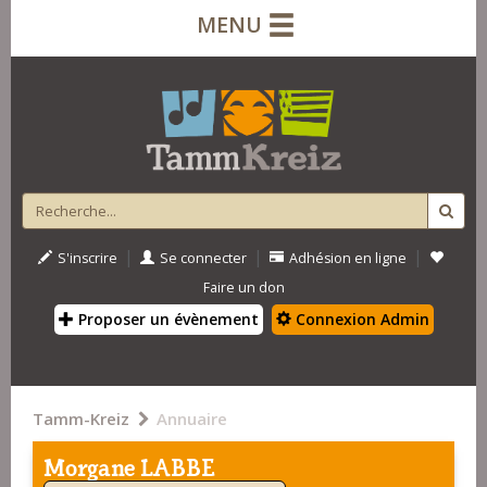
MENU
|
|
|
S'inscrire
Se connecter
Adhésion en ligne
Faire un don
Proposer un évènement
Connexion Admin
Tamm-Kreiz
Annuaire
Morgane LABBE