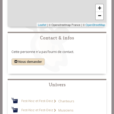
+
−
Leaflet
| © Openstreetmap France | ©
OpenStreetMap
Contact & infos
Cette personne n'a pas fourni de contact.
Nous demander
Univers
Fest-Noz et Fest-Deiz
Chanteurs
Fest-Noz et Fest-Deiz
Musiciens