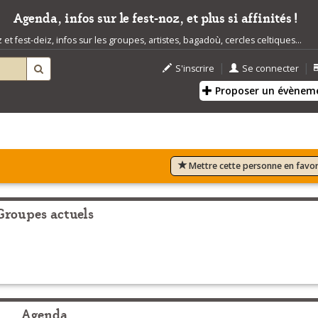
Agenda, infos sur le fest-noz, et plus si affinités !
t fest-deiz, infos sur les groupes, artistes, bagadoù, cercles celtiques...
|
|
S'inscrire
Se connecter
Proposer un évènem
Mettre cette personne en favor
Groupes actuels
Agenda