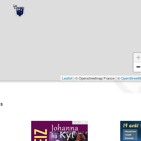
+
−
Leaflet
| © Openstreetmap France | ©
OpenStreet
s