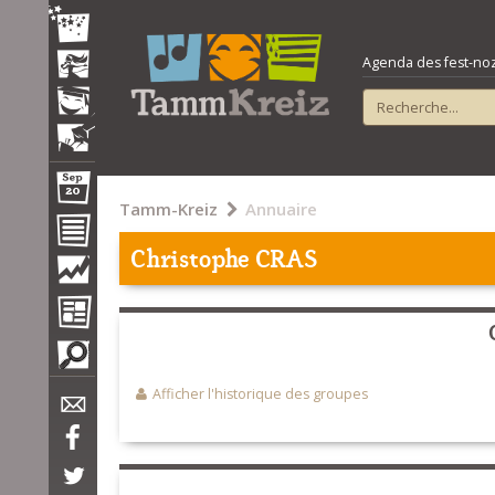
Agenda des fest-noz e
Tamm-Kreiz
Annuaire
Christophe CRAS
Afficher l'historique des groupes