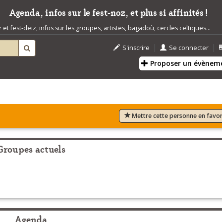
Agenda, infos sur le fest-noz, et plus si affinités !
t fest-deiz, infos sur les groupes, artistes, bagadoù, cercles celtiques...
|
|
S'inscrire
Se connecter
Proposer un évènem
Mettre cette personne en favor
Groupes actuels
Agenda