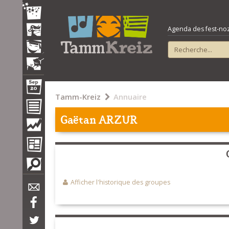
Agenda des fest-noz e
Tamm-Kreiz
Annuaire
Gaëtan ARZUR
Afficher l'historique des groupes