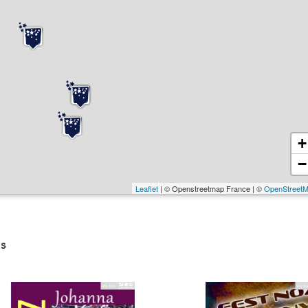
+
−
Leaflet
| © Openstreetmap France | ©
OpenStreet
s