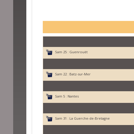
Sam 25 :
Guenrouët
Sam 22 :
Batz-sur-Mer
Sam 5 :
Nantes
Sam 31 :
La Guerche-de-Bretagne