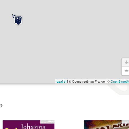
+
−
Leaflet
| © Openstreetmap France | ©
OpenStreet
s