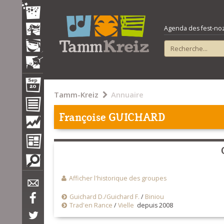
Agenda des fest-noz e
Tamm-Kreiz
Annuaire
Françoise GUICHARD
Afficher l'historique des groupes
Guichard D./Guichard F.
/
Biniou
Trad'en Rance
/
Vielle
depuis 2008