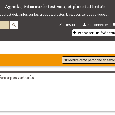
Agenda, infos sur le fest-noz, et plus si affinités !
t fest-deiz, infos sur les groupes, artistes, bagadoù, cercles celtiques...
|
|
S'inscrire
Se connecter
Proposer un évènem
Mettre cette personne en favor
Groupes actuels