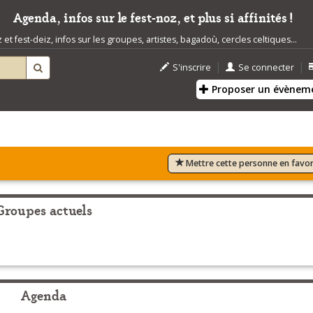
Agenda, infos sur le fest-noz, et plus si affinités !
t fest-deiz, infos sur les groupes, artistes, bagadoù, cercles celtiques...
|
|
S'inscrire
Se connecter
Proposer un évènem
Mettre cette personne en favor
Groupes actuels
Agenda