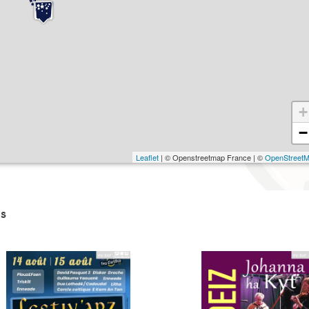
+
−
Leaflet
| © Openstreetmap France | ©
OpenStreet
s