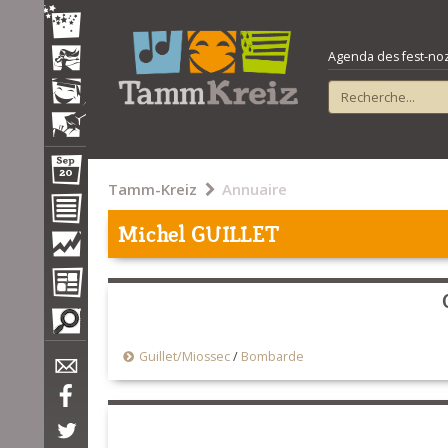
Agenda des fest-noz e
Tamm-Kreiz
Annuaire
Michel GUILLET
Guillet/Miossec
/
Bombarde