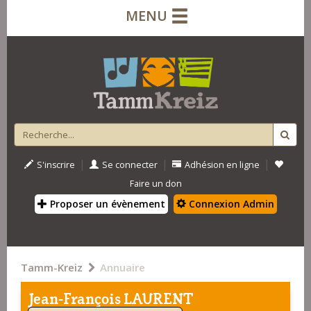
MENU
|
|
|
S'inscrire
Se connecter
Adhésion en ligne
Faire un don
Proposer un évènement
Connexion Admin
Tamm-Kreiz
Annuaire
Jean-François LAURENT