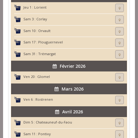
Jeu 1 :
Lorient
Sam 3 :
Corlay
Sam 10 :
Orvault
Sam 17 :
Plouguernevel
Sam 31 :
Trémargat
Février 2026
Ven 20 :
Glomel
Mars 2026
Ven 6 :
Rostrenen
Avril 2026
Dim 5 :
Chateauneuf-du-Faou
Sam 11 :
Pontivy