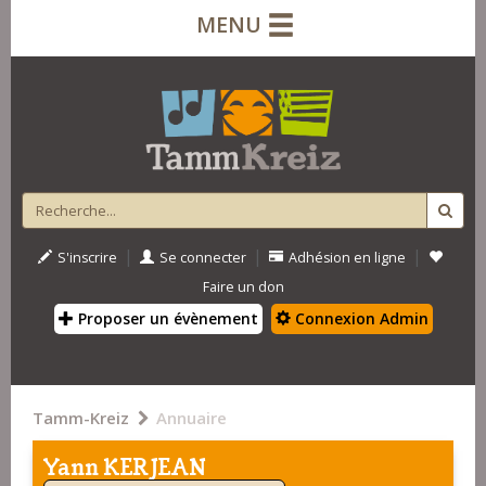
MENU
|
|
|
S'inscrire
Se connecter
Adhésion en ligne
Faire un don
Proposer un évènement
Connexion Admin
Tamm-Kreiz
Annuaire
Yann KERJEAN