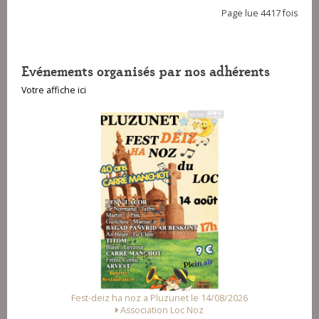
Page lue 4417 fois
Evénements organisés par nos adhérents
Votre affiche ici
unet le 14/08/2026
Fest Noz a Arzal le 15/08/2026
Loc Noz
Alliance des Associations d'Arzal