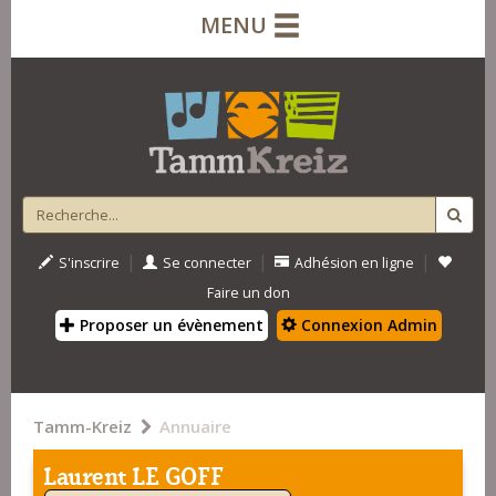
MENU
|
|
|
S'inscrire
Se connecter
Adhésion en ligne
Faire un don
Proposer un évènement
Connexion Admin
Tamm-Kreiz
Annuaire
Laurent LE GOFF