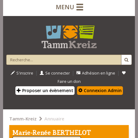
MENU
|
|
|
S'inscrire
Se connecter
Adhésion en ligne
Faire un don
Proposer un évènement
Connexion Admin
Tamm-Kreiz
Annuaire
Marie-Renée BERTHELOT