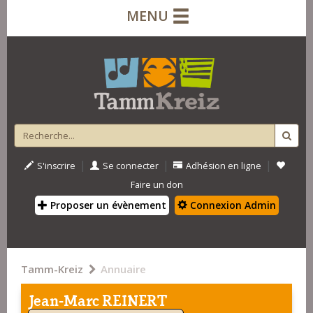
MENU
|
|
|
S'inscrire
Se connecter
Adhésion en ligne
Faire un don
Proposer un évènement
Connexion Admin
Tamm-Kreiz
Annuaire
Jean-Marc REINERT