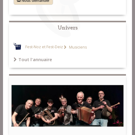
Nous demander
Univers
Fest-Noz et Fest-Deiz
Musiciens
Tout l'annuaire