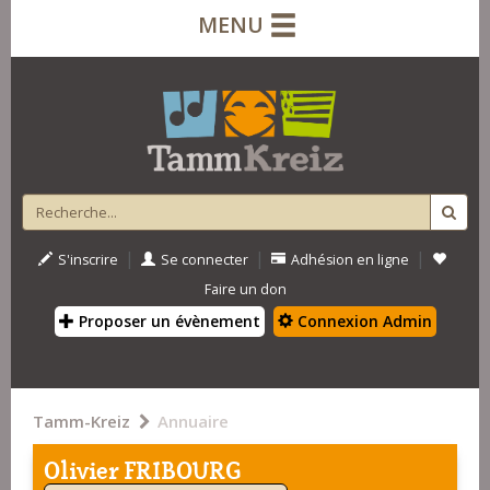
MENU
|
|
|
S'inscrire
Se connecter
Adhésion en ligne
Faire un don
Proposer un évènement
Connexion Admin
Tamm-Kreiz
Annuaire
Olivier FRIBOURG