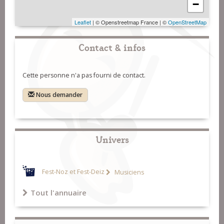
−
Leaflet
| © Openstreetmap France | ©
OpenStreetMap
Contact & infos
Cette personne n'a pas fourni de contact.
Nous demander
Univers
Fest-Noz et Fest-Deiz
Musiciens
Tout l'annuaire