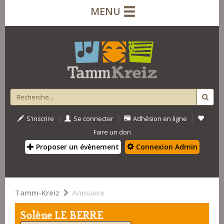
MENU
|
|
|
S'inscrire
Se connecter
Adhésion en ligne
Faire un don
Proposer un évènement
Connexion Admin
Tamm-Kreiz
Annuaire
Solène LE BERRE