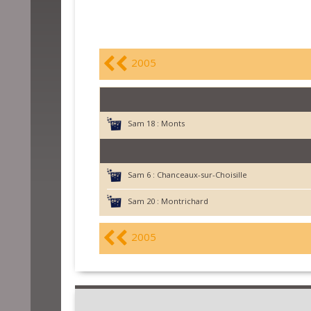
2005
Sam 18 :
Monts
Sam 6 :
Chanceaux-sur-Choisille
Sam 20 :
Montrichard
2005