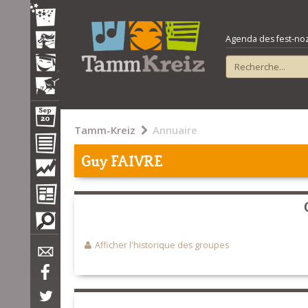
Agenda des fest-noz e
Tamm-Kreiz
Annuaire
Guy FAIVRE
Afficher l'historique des groupes