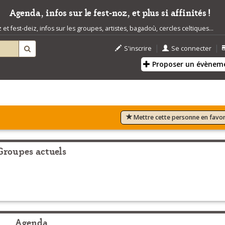
Agenda, infos sur le fest-noz, et plus si affinités !
t fest-deiz, infos sur les groupes, artistes, bagadoù, cercles celtiques...
|
|
S'inscrire
Se connecter
Proposer un évènem
Mettre cette personne en favor
Groupes actuels
Agenda