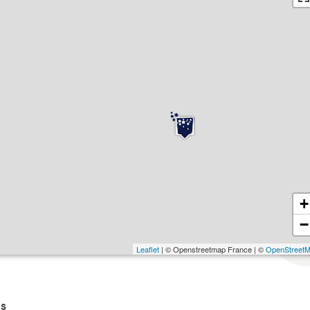
+
−
Leaflet
| © Openstreetmap France | ©
OpenStreet
s