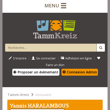
MENU
|
|
|
S'inscrire
Se connecter
Adhésion en ligne
Faire un don
Proposer un évènement
Connexion Admin
Tamm-Kreiz
Annuaire
Yannis HARALAMBOUS