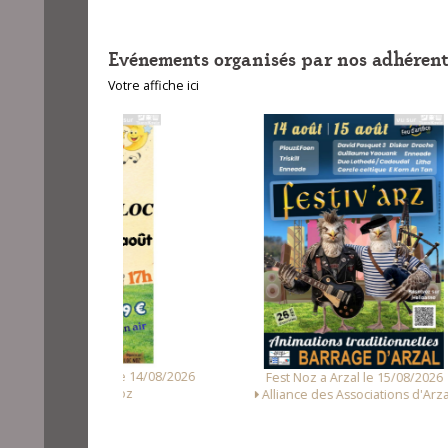
Evénements organisés par nos adhérent
Votre affiche ici
unet le 14/08/2026
Fest
Fest Noz a Arzal le 15/08/2026
Loc Noz
Alliance des Associations d'Arzal