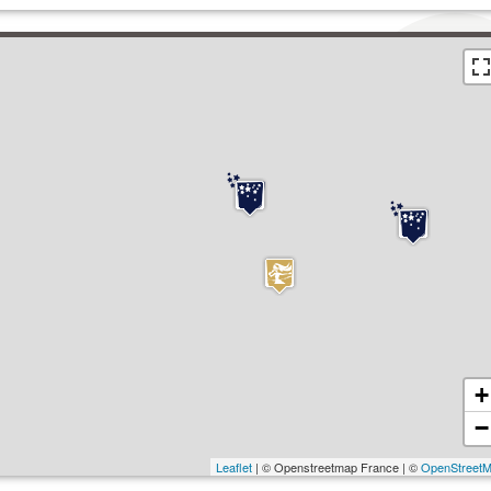
+
−
Leaflet
| © Openstreetmap France | ©
OpenStreet