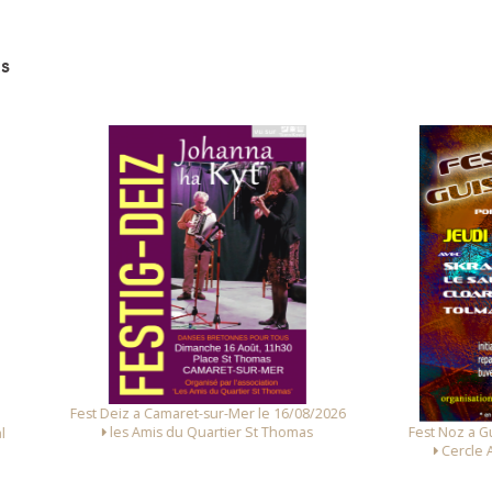
s
 Deiz a Camaret-sur-Mer le 16/08/2026
Fest Noz a Guissény le 06/0
les Amis du Quartier St Thomas
Cercle Avel Dro Guissé