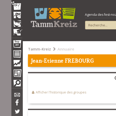
Agenda des fest-noz e
Tamm-Kreiz
Annuaire
Jean-Etienne FREBOURG
Afficher l'historique des groupes