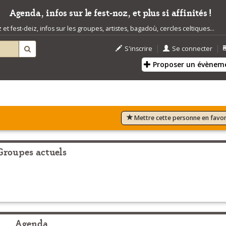
Agenda, infos sur le fest-noz, et plus si affinités !
t fest-deiz, infos sur les groupes, artistes, bagadoù, cercles celtiques...
|
|
S'inscrire
Se connecter
Proposer un évènem
Mettre cette personne en favor
Groupes actuels
Agenda