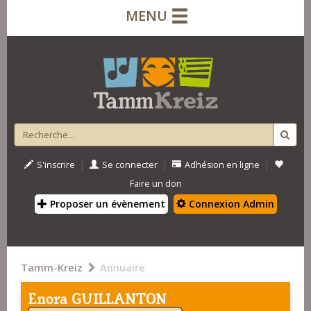
MENU
|
|
|
S'inscrire
Se connecter
Adhésion en ligne
Faire un don
Proposer un évènement
Connexion Admin
Tamm-Kreiz
Annuaire
Enora GUILLANTON