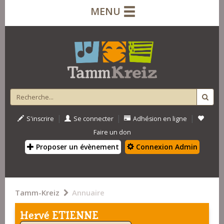
MENU
|
|
|
S'inscrire
Se connecter
Adhésion en ligne
Faire un don
Proposer un évènement
Connexion Admin
Tamm-Kreiz
Annuaire
Hervé ETIENNE