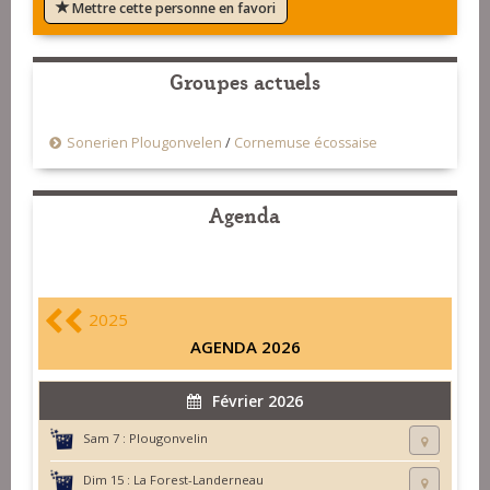
Mettre cette personne en favori
Groupes actuels
Sonerien Plougonvelen
/
Cornemuse écossaise
Agenda
2025
AGENDA 2026
Février 2026
Sam 7 :
Plougonvelin
Dim 15 :
La Forest-Landerneau