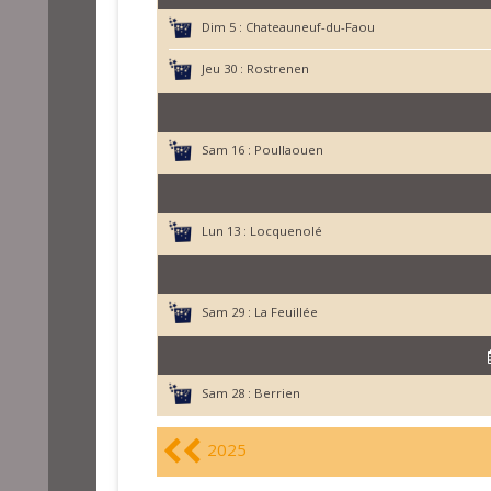
Dim 5 :
Chateauneuf-du-Faou
Jeu 30 :
Rostrenen
Sam 16 :
Poullaouen
Lun 13 :
Locquenolé
Sam 29 :
La Feuillée
Sam 28 :
Berrien
2025