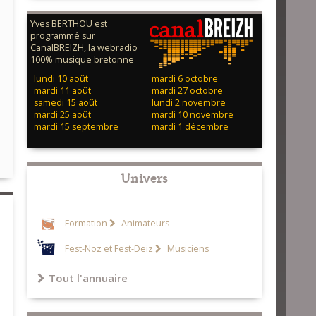
Yves BERTHOU est
programmé sur
CanalBREIZH, la webradio
100% musique bretonne
lundi 10 août
mardi 6 octobre
mardi 11 août
mardi 27 octobre
samedi 15 août
lundi 2 novembre
mardi 25 août
mardi 10 novembre
mardi 15 septembre
mardi 1 décembre
Univers
Formation
Animateurs
Fest-Noz et Fest-Deiz
Musiciens
Tout l'annuaire