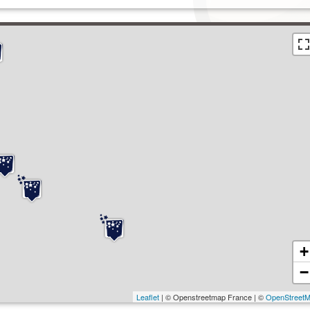
+
−
Leaflet
| © Openstreetmap France | ©
OpenStreet