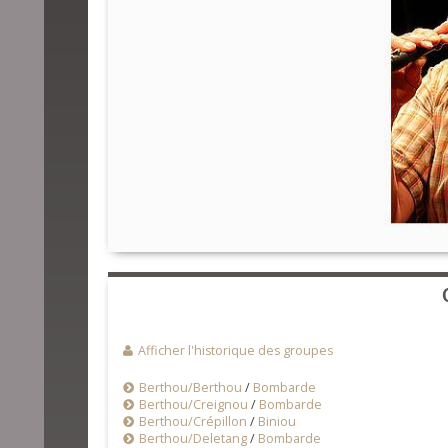
Afficher l'historique des groupes
Berthou/Berthou
/
Bombarde
Berthou/Creignou
/
Bombarde
Berthou/Crépillon
/
Biniou
Berthou/Deletang
/
Bombarde