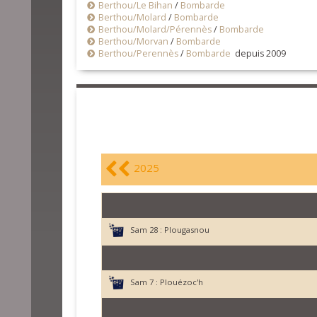
Berthou/Le Bihan
/
Bombarde
Berthou/Molard
/
Bombarde
Berthou/Molard/Pérennès
/
Bombarde
Berthou/Morvan
/
Bombarde
Berthou/Perennès
/
Bombarde
depuis 2009
2025
Sam 28 :
Plougasnou
Sam 7 :
Plouézoc'h