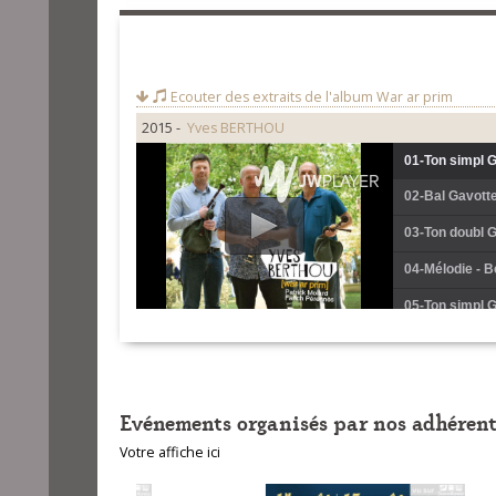
Ecouter des extraits de l'album
War ar prim
2015 -
Yves BERTHOU
01-Ton simpl 
02-Bal Gavott
03-Ton doubl 
04-Mélodie - B
05-Ton simpl 
06-Bal Gavott
07-Ton doubl 
Evénements organisés par nos adhérent
08-Mélodie - R
Votre affiche ici
09-Ton Bale - 
10-Ton simpl 