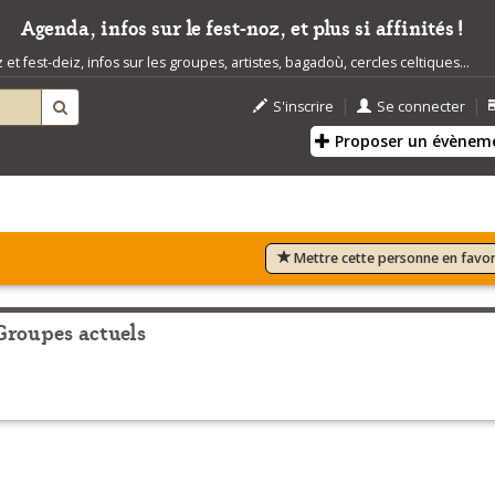
Agenda, infos sur le fest-noz, et plus si affinités !
t fest-deiz, infos sur les groupes, artistes, bagadoù, cercles celtiques...
|
|
S'inscrire
Se connecter
Proposer un évènem
Mettre cette personne en favor
Groupes actuels