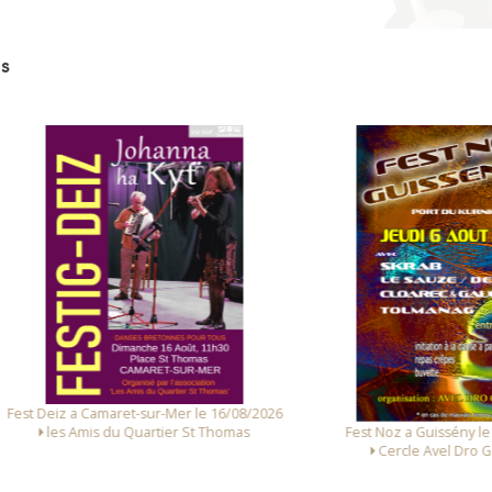
s
 Deiz a Camaret-sur-Mer le 16/08/2026
Fest Noz a Guissény le 06/0
les Amis du Quartier St Thomas
Cercle Avel Dro Guissé