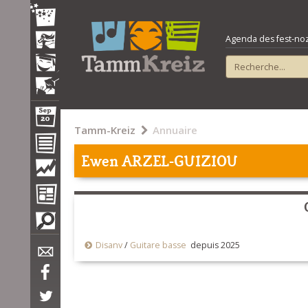
Agenda des fest-noz e
Tamm-Kreiz
Annuaire
Ewen ARZEL-GUIZIOU
Disanv
/
Guitare basse
depuis 2025