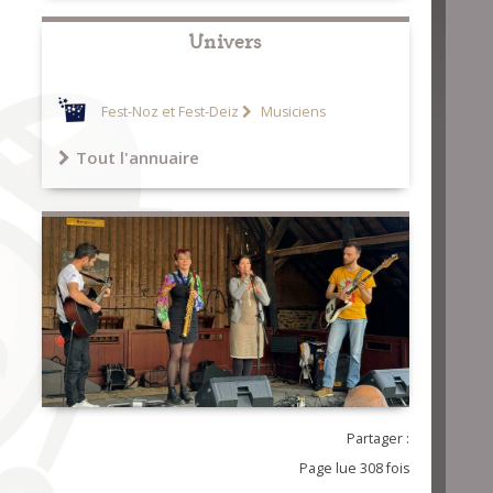
Univers
Fest-Noz et Fest-Deiz
Musiciens
Tout l'annuaire
Partager :
Page lue 308 fois