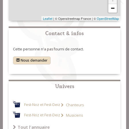
−
Leaflet
| © Openstreetmap France | ©
OpenStreetMap
Contact & infos
Cette personne n'a pas fourni de contact.
Nous demander
Univers
Fest-Noz et Fest-Deiz
Chanteurs
Fest-Noz et Fest-Deiz
Musiciens
Tout l'annuaire