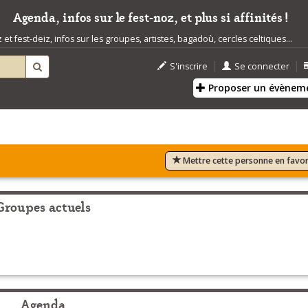
Agenda, infos sur le fest-noz, et plus si affinités !
t fest-deiz, infos sur les groupes, artistes, bagadoù, cercles celtiques...
|
|
S'inscrire
Se connecter
Proposer un évènem
Mettre cette personne en favor
Groupes actuels
Agenda