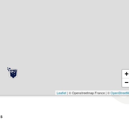
+
−
Leaflet
| © Openstreetmap France | ©
OpenStreet
s