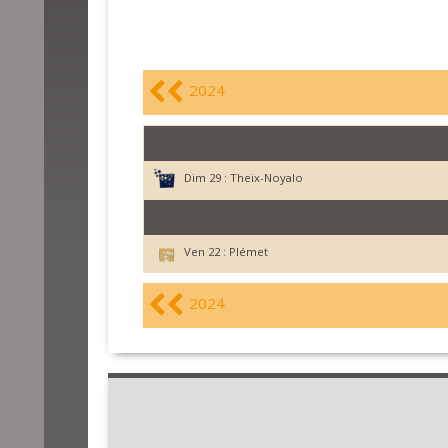
2024
Dim 29 :
Theix-Noyalo
Ven 22 :
Plémet
2024