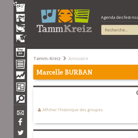
Agenda des fest-noz e
Tamm-Kreiz
Annuaire
Marcelle BURBAN
Afficher l'historique des groupes