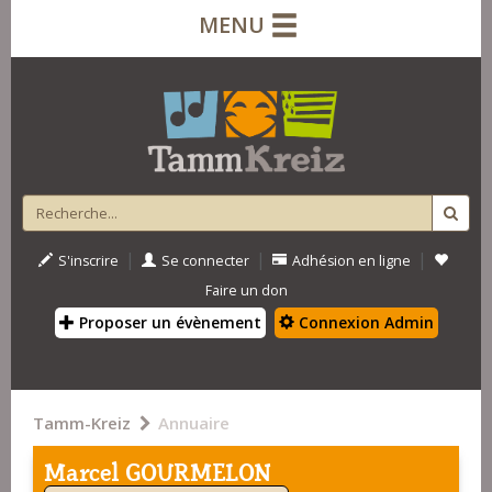
MENU
|
|
|
S'inscrire
Se connecter
Adhésion en ligne
Faire un don
Proposer un évènement
Connexion Admin
Tamm-Kreiz
Annuaire
Marcel GOURMELON