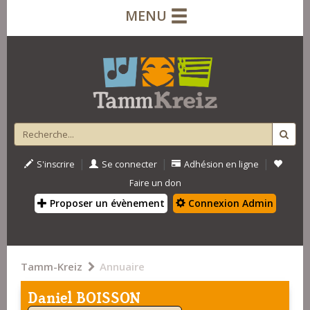
MENU
|
|
|
S'inscrire
Se connecter
Adhésion en ligne
Faire un don
Proposer un évènement
Connexion Admin
Tamm-Kreiz
Annuaire
Daniel BOISSON