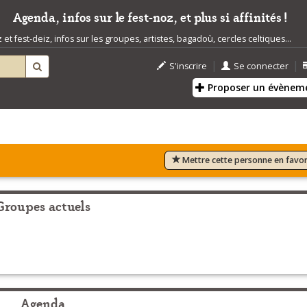
Agenda, infos sur le fest-noz, et plus si affinités !
t fest-deiz, infos sur les groupes, artistes, bagadoù, cercles celtiques...
|
|
S'inscrire
Se connecter
Proposer un évènem
Mettre cette personne en favor
Groupes actuels
Agenda