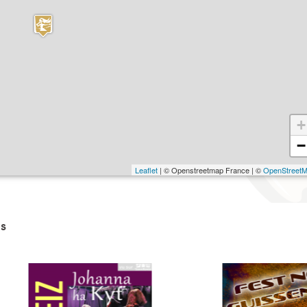
+
−
Leaflet
| © Openstreetmap France | ©
OpenStreet
s