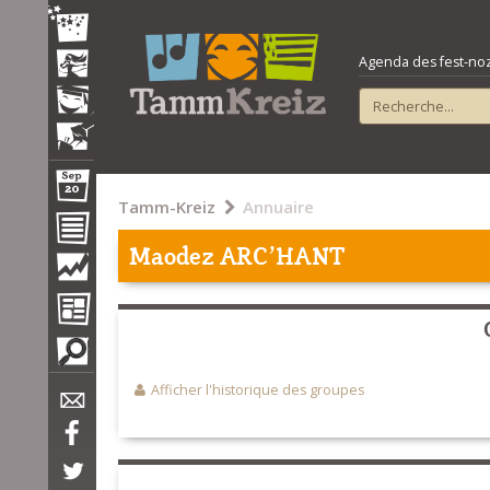
Agenda des fest-noz e
Tamm-Kreiz
Annuaire
Maodez ARC'HANT
Afficher l'historique des groupes