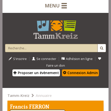
MENU
|
|
|
S'inscrire
Se connecter
Adhésion en ligne
Faire un don
Proposer un évènement
Connexion Admin
Tamm-Kreiz
Annuaire
Francis FERRON