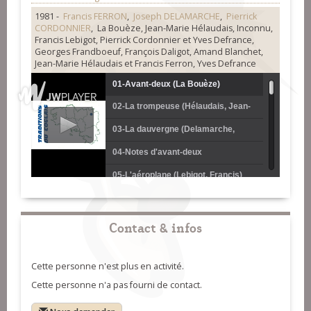
1981 -
Francis FERRON
,
Joseph DELAMARCHE
,
Pierrick
CORDONNIER
, La Bouèze, Jean-Marie Hélaudais, Inconnu,
Francis Lebigot, Pierrick Cordonnier et Yves Defrance,
Georges Frandboeuf, François Daligot, Amand Blanchet,
Jean-Marie Hélaudais et Francis Ferron, Yves Defrance
01-Avant-deux (La Bouèze)
02-La trompeuse (Hélaudais, Jean-
Marie)
03-La dauvergne (Delamarche,
Joseph)
04-Notes d'avant-deux
05-L'aéroplane (Lebigot, Francis)
06-Les avant-deux (joués à
l'accordéon et notés) (Lebigot,
07-La polka piquée (bonjour ma
Contact & infos
Francis)
tante Perrine) (Lebigot, Francis)
08-La polka tournante (Lebigot,
Cette personne n'est plus en activité.
Francis)
09-La drolette (Cordonnier, Pierrick -
Cette personne n'a pas fourni de contact.
Defrance, Yves)
10-Avant-deux (Frandboeuf,