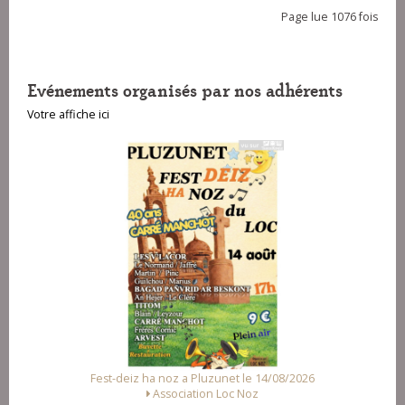
Page lue 1076 fois
Evénements organisés par nos adhérents
Votre affiche ici
deiz ha noz a Pluzunet le 14/08/2026
Fest Noz a Arz
Association Loc Noz
Alliance des As