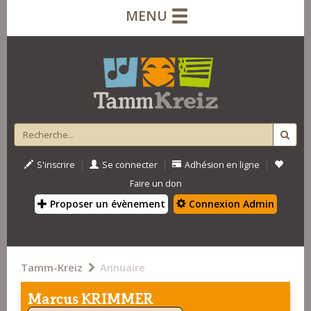
MENU
|
|
|
S'inscrire
Se connecter
Adhésion en ligne
Faire un don
Proposer un évènement
Connexion Admin
Tamm-Kreiz
Annuaire
Marcus KRIMMER