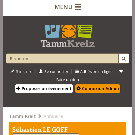
MENU
|
|
|
S'inscrire
Se connecter
Adhésion en ligne
Faire un don
Proposer un évènement
Connexion Admin
Tamm-Kreiz
Annuaire
Sébastien LE GOFF