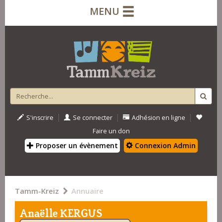
MENU
|
|
|
S'inscrire
Se connecter
Adhésion en ligne
Faire un don
Proposer un évènement
Connexion Admin
Tamm-Kreiz
Annuaire
Anaëlle KERGUS