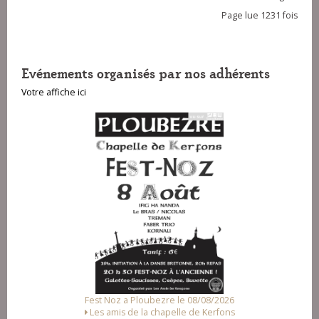
Page lue 1231 fois
Evénements organisés par nos adhérents
Votre affiche ici
Fest Noz a Ploubezre le 08/08/2026
F
Les amis de la chapelle de Kerfons