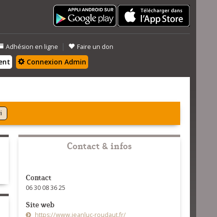
|
Adhésion en ligne
Faire un don
ent
Connexion Admin
i
Contact & infos
Contact
06 30 08 36 25
Site web
https://www.jeanluc-roudaut.fr/