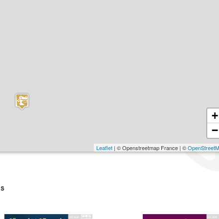
+
−
Leaflet
| © Openstreetmap France | ©
OpenStreet
s