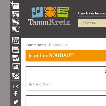
Agenda des fest-noz e
Tamm-Kreiz
Annuaire
Jean-Luc ROUDAUT
Mitio
/
Chant