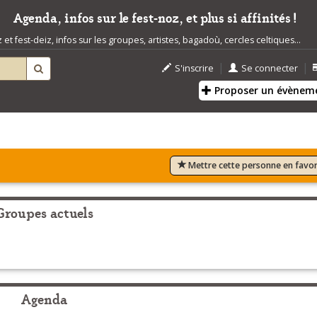
Agenda, infos sur le fest-noz, et plus si affinités !
t fest-deiz, infos sur les groupes, artistes, bagadoù, cercles celtiques...
|
|
S'inscrire
Se connecter
Proposer un évènem
Mettre cette personne en favor
Groupes actuels
Agenda