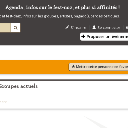
Agenda, infos sur le fest-noz, et plus si affinités !
t fest-deiz, infos sur les groupes, artistes, bagadoù, cercles celtiques...
|
|
S'inscrire
Se connecter
Proposer un évènem
Mettre cette personne en favor
Groupes actuels
hant