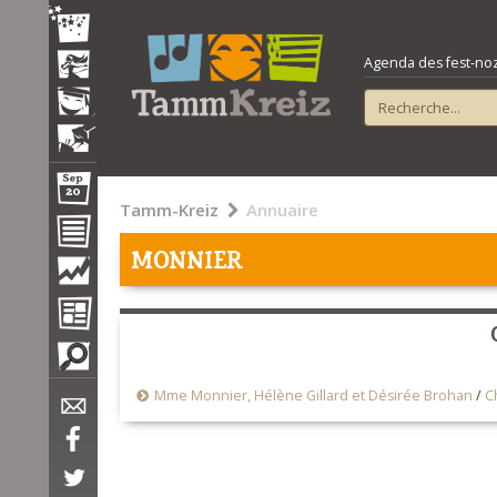
Agenda des fest-noz e
Tamm-Kreiz
Annuaire
MONNIER
Mme Monnier, Hélène Gillard et Désirée Brohan
/
C