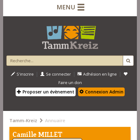
MENU
|
|
|
S'inscrire
Se connecter
Adhésion en ligne
Faire un don
Proposer un évènement
Connexion Admin
Tamm-Kreiz
Annuaire
Camille MILLET