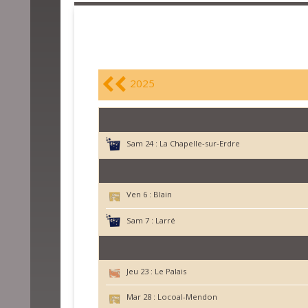
2025
Sam 24 :
La Chapelle-sur-Erdre
Ven 6 :
Blain
Sam 7 :
Larré
Jeu 23 :
Le Palais
Mar 28 :
Locoal-Mendon