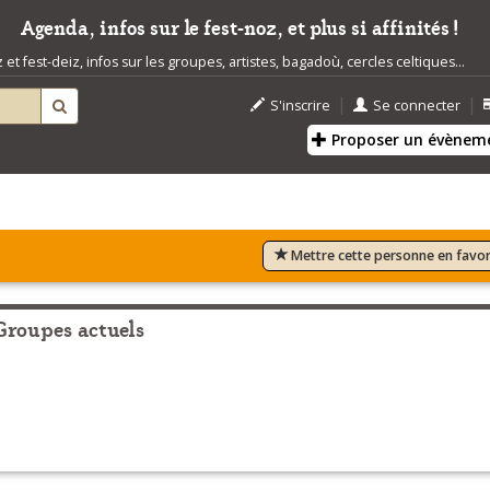
Agenda, infos sur le fest-noz, et plus si affinités !
t fest-deiz, infos sur les groupes, artistes, bagadoù, cercles celtiques...
|
|
S'inscrire
Se connecter
Proposer un évènem
Mettre cette personne en favor
Groupes actuels