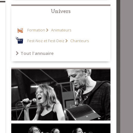
Univers
Formation
Animateurs
Fest-Noz et Fest-Deiz
Chanteurs
Tout l'annuaire