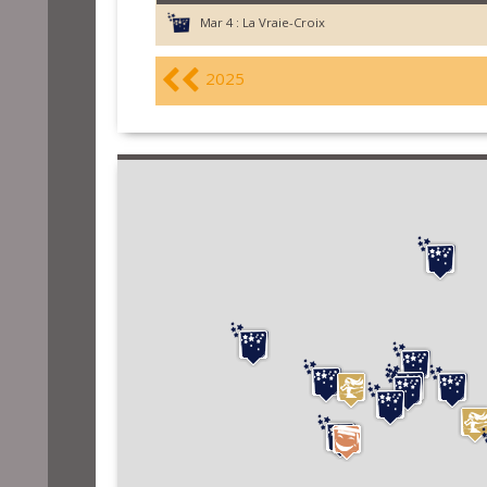
Mar 4 :
La Vraie-Croix
2025