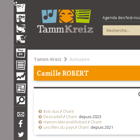
Agenda des fest-noz e
Tamm-Kreiz
Annuaire
Camille ROBERT
Bob duo
/
Chant
Deziradell
/
Chant
depuis 2023
Hamon-Merand/Robert
/
Chant
Les filles du pays
/
Chant
depuis 2021