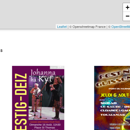
+
−
Leaflet
| © Openstreetmap France | ©
OpenStreet
s