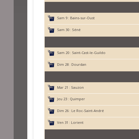
Sam 9 :
Bains-sur-Oust
Sam 30 :
Séné
Sam 20 :
Saint-Cast-le-Guildo
Dim 28 :
Dourdan
Mar 21 :
Sauzon
Jeu 23 :
Quimper
Dim 26 :
Le Roc-Saint-André
Ven 31 :
Lorient