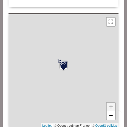
+
−
Leaflet
| © Openstreetmap France | ©
OpenStreetMap