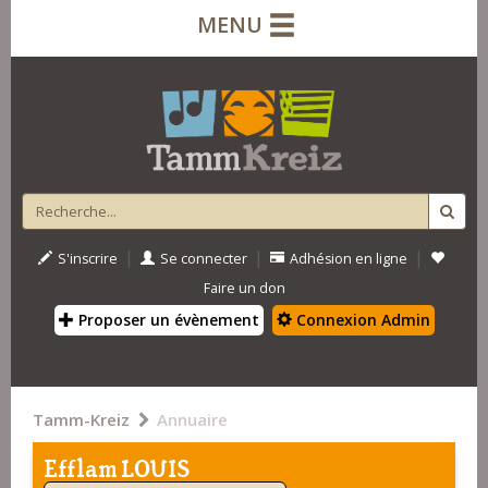
MENU
|
|
|
S'inscrire
Se connecter
Adhésion en ligne
Faire un don
Proposer un évènement
Connexion Admin
Tamm-Kreiz
Annuaire
Efflam LOUIS