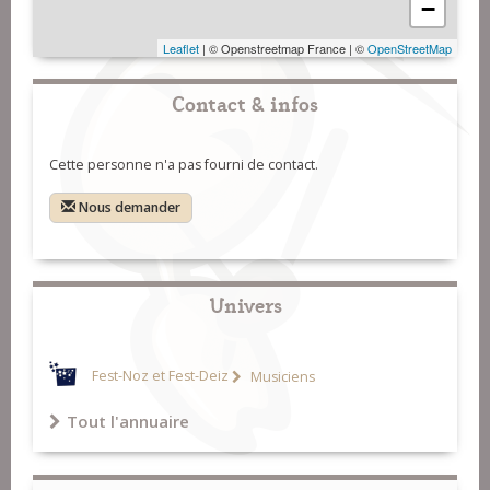
−
Leaflet
| © Openstreetmap France | ©
OpenStreetMap
Contact & infos
Cette personne n'a pas fourni de contact.
Nous demander
Univers
Fest-Noz et Fest-Deiz
Musiciens
Tout l'annuaire