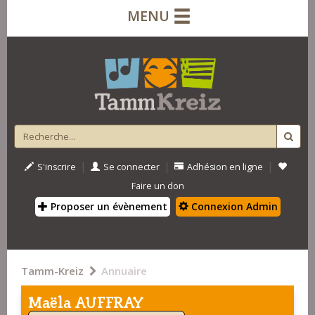
MENU
|
|
|
S'inscrire
Se connecter
Adhésion en ligne
Faire un don
Proposer un évènement
Connexion Admin
Tamm-Kreiz
Annuaire
Maëla AUFFRAY