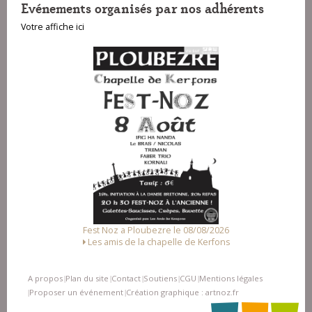
Evénements organisés par nos adhérents
Votre affiche ici
Fest Noz a Ploubezre le 08/08/2026
F
Les amis de la chapelle de Kerfons
A propos
Plan du site
Contact
Soutiens
CGU
Mentions légales
|
|
|
|
|
Proposer un événement
Création graphique : artnoz.fr
|
|