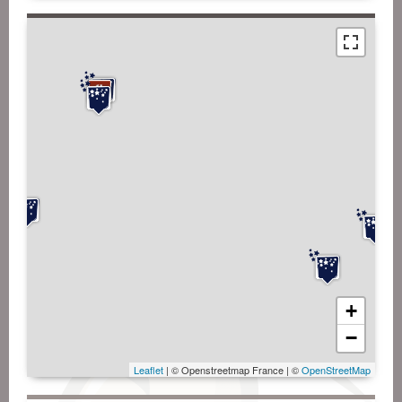
+
−
Leaflet
| © Openstreetmap France | ©
OpenStreetMap