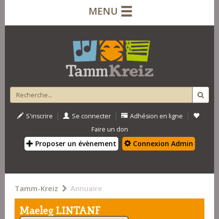
MENU
|
|
|
S'inscrire
Se connecter
Adhésion en ligne
Faire un don
Proposer un évènement
Connexion Admin
Tamm-Kreiz
Annuaire
Maeleg LINTANF