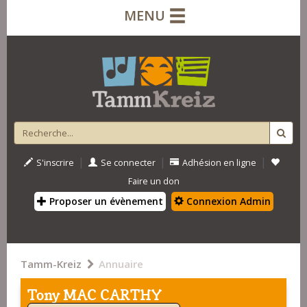
MENU
|
|
|
S'inscrire
Se connecter
Adhésion en ligne
Faire un don
Proposer un évènement
Connexion Admin
Tamm-Kreiz
Annuaire
Tony MAC CARTHY