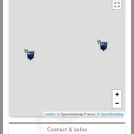
+
−
Leaflet
| © Openstreetmap France | ©
OpenStreetMap
Contact & infos