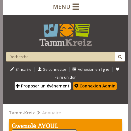
MENU
|
|
|
S'inscrire
Se connecter
Adhésion en ligne
Faire un don
Proposer un évènement
Connexion Admin
Tamm-Kreiz
Annuaire
Gwenolé AYOUL