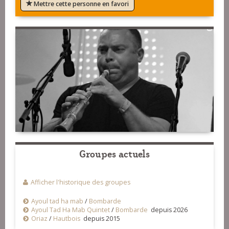
Mettre cette personne en favori
Groupes actuels
Afficher l'historique des groupes
Ayoul tad ha mab
/
Bombarde
Ayoul Tad Ha Mab Quintet
/
Bombarde
depuis 2026
Oriaz
/
Hautbois
depuis 2015