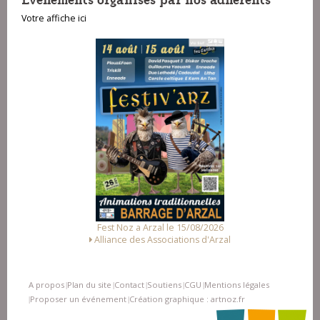
Votre affiche ici
Fest Noz a Arzal le 15/08/2026
Alliance des Associations d'Arzal
A propos
Plan du site
Contact
Soutiens
CGU
Mentions légales
|
|
|
|
|
Proposer un événement
Création graphique : artnoz.fr
|
|