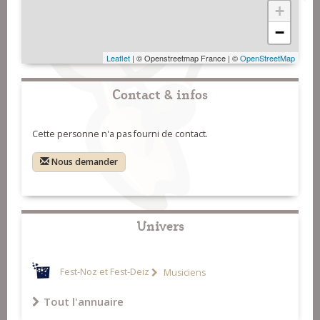
+
−
Leaflet
| © Openstreetmap France | ©
OpenStreetMap
Contact & infos
Cette personne n'a pas fourni de contact.
Nous demander
Univers
Fest-Noz et Fest-Deiz
Musiciens
Tout l'annuaire