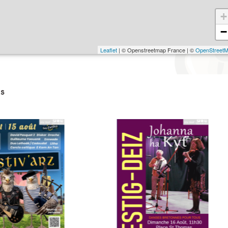
+
−
Leaflet
| © Openstreetmap France | ©
OpenStreet
s