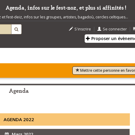
Agenda, infos sur le fest-noz, et plus si affinités !
t fest-deiz, infos sur les groupes, artistes, bagadoù, cercles celtiques...
|
|
S'inscrire
Se connecter
Proposer un évènem
Mettre cette personne en favor
Agenda
AGENDA 2022
Mars 2022