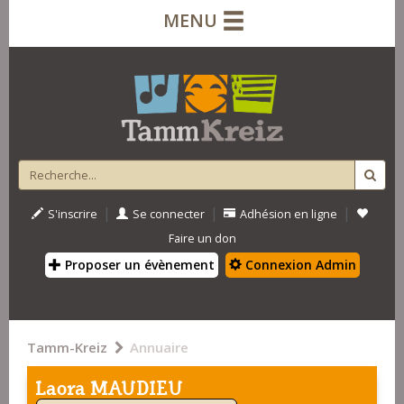
MENU
|
|
|
S'inscrire
Se connecter
Adhésion en ligne
Faire un don
Proposer un évènement
Connexion Admin
Tamm-Kreiz
Annuaire
Laora MAUDIEU