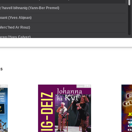
c'havell bihnanig (Yann-Ber Premel)
koant (Yves Abjean)
(Merc'hed Ar Rouz)
areg (Yves Calvez)
ann-Ber Premel)
eus e blouneour-traezh (Roger Premel)
s
er (Saig Rolland)
delezh (Lin Marné)
ise (Goulc'han Kervella)
 boumen (Marie-Ann Gac)
ag ar silienn (Yann-Vadezour Lagadec)
n frère (Lin Marné)
zig (Jakez ar Borgn)