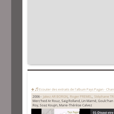
Ecouter des extraits de l'album
Pays Pagan - Chan
2006 -
Jakez AR BORGN
,
Roger PREMEL
,
Stéphane T
Merc'hed Ar Rouz, Saig Rolland, Lin Marné, Goulc'han
Roy, Soaz Koujin, Marie-Thérèse Calvez
01-Disput etr