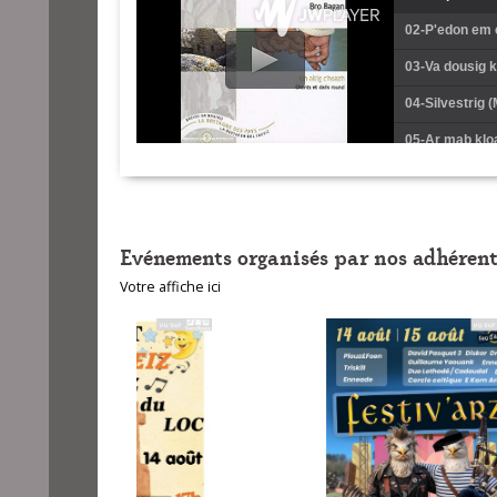
02-P'edon em 
03-Va dousig 
04-Silvestrig 
05-Ar mab klo
06-Un allig (Y
07-O tristein 
Evénements organisés par nos adhérent
08-Son ar gevi
Votre affiche ici
09-Son ar bria
10-La lorienta
11-Disul en u
12-Ar pagan h
13-Rimmimi mo
14-Dek mestre