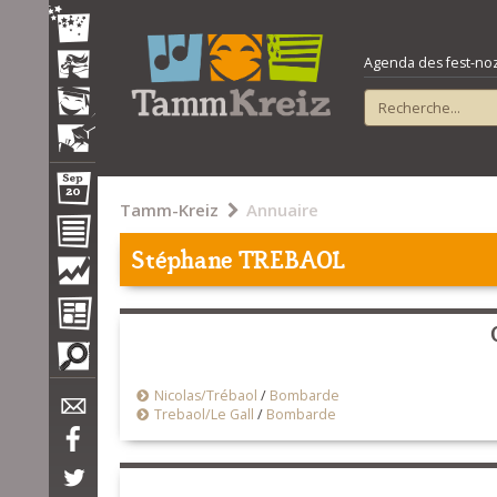
Agenda des fest-noz e
Tamm-Kreiz
Annuaire
Stéphane TREBAOL
Nicolas/Trébaol
/
Bombarde
Trebaol/Le Gall
/
Bombarde