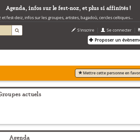
Agenda, infos sur le fest-noz, et plus si affinités !
t fest-deiz, infos sur les groupes, artistes, bagadoù, cercles celtiques...
|
|
S'inscrire
Se connecter
Proposer un évènem
Mettre cette personne en favor
Groupes actuels
Agenda