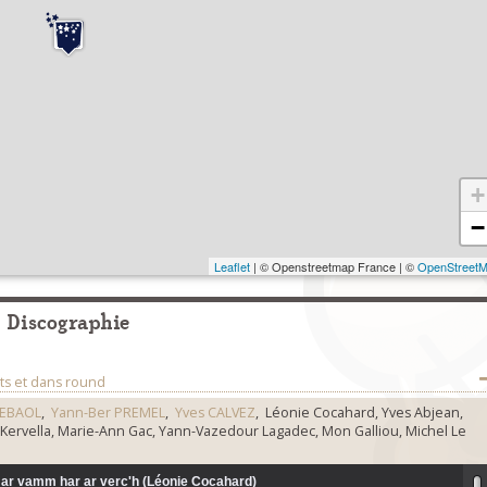
+
−
Leaflet
| © Openstreetmap France | ©
OpenStreet
Discographie
ts et dans round
REBAOL
,
Yann-Ber PREMEL
,
Yves CALVEZ
, Léonie Cocahard, Yves Abjean,
 Kervella, Marie-Ann Gac, Yann-Vazedour Lagadec, Mon Galliou, Michel Le
e ar vamm har ar verc'h (Léonie Cocahard)