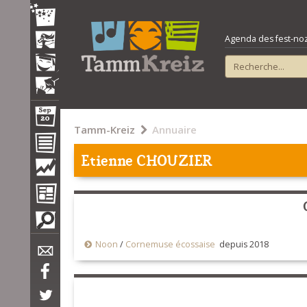
Agenda des fest-noz e
Tamm-Kreiz
Annuaire
Etienne CHOUZIER
Noon
/
Cornemuse écossaise
depuis 2018