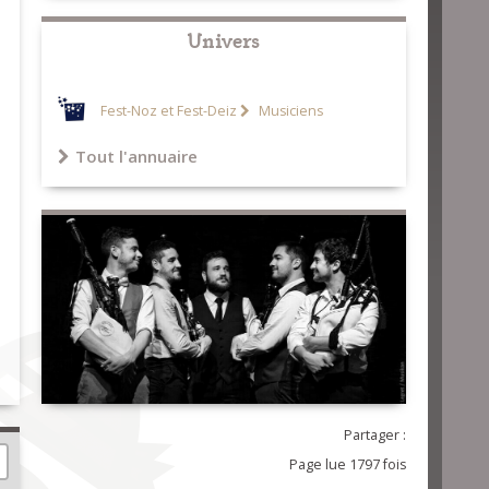
Univers
Fest-Noz et Fest-Deiz
Musiciens
Tout l'annuaire
Partager :
Page lue 1797 fois