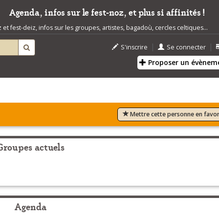
Agenda, infos sur le fest-noz, et plus si affinités !
t fest-deiz, infos sur les groupes, artistes, bagadoù, cercles celtiques...
|
|
S'inscrire
Se connecter
Proposer un évènem
Mettre cette personne en favor
Groupes actuels
Agenda