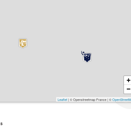
+
−
Leaflet
| © Openstreetmap France | ©
OpenStreet
s